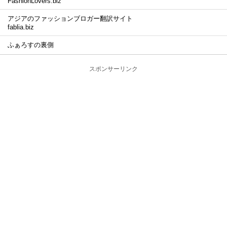
FashionLovers.biz
アジアのファッションブロガー翻訳サイト
fablia.biz
ふぁろすの裏側
スポンサーリンク