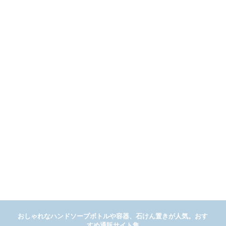
おしゃれなハンドソープボトルや容器、石けん置きが人気。おす
すめ通販サイト集