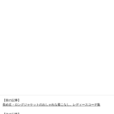
【前の記事】
長め丈・ロングジャケットのおしゃれな着こなし。レディースコーデ集