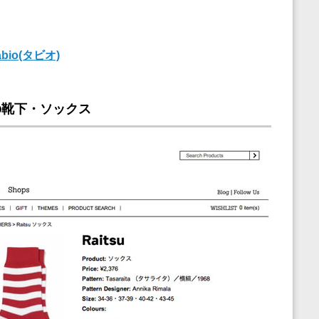
io(タビオ)
）の靴下・ソックス