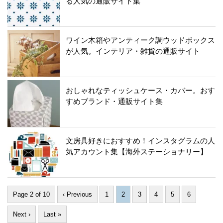
る人気の通販サイト集
ワイン木箱やアンティーク調ウッドボックス
が人気。インテリア・雑貨の通販サイト
おしゃれなティッシュケース・カバー。おす
すめブランド・通販サイト集
文房具好きにおすすめ！インスタグラムの人
気アカウント集【海外ステーショナリー】
Page 2 of 10
‹ Previous
1
2
3
4
5
6
Next ›
Last »