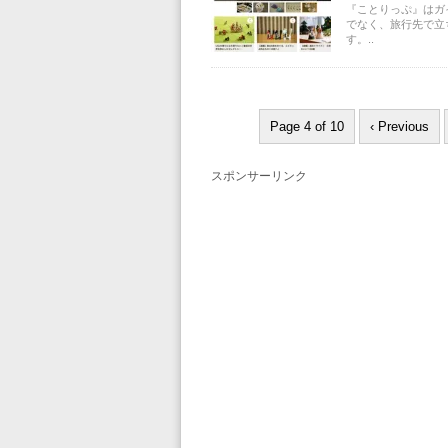
『ことりっぷ』はガ
でなく、旅行先で立
す。..
Page 4 of 10
‹ Previous
スポンサーリンク