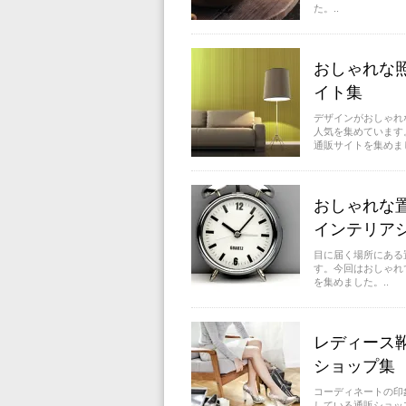
た。..
おしゃれな
イト集
デザインがおしゃれ
人気を集めています
通販サイトを集めまし
おしゃれな
インテリア
目に届く場所にある
す。今回はおしゃれ
を集めました。..
レディース
ショップ集
コーディネートの印
している通販ショップ