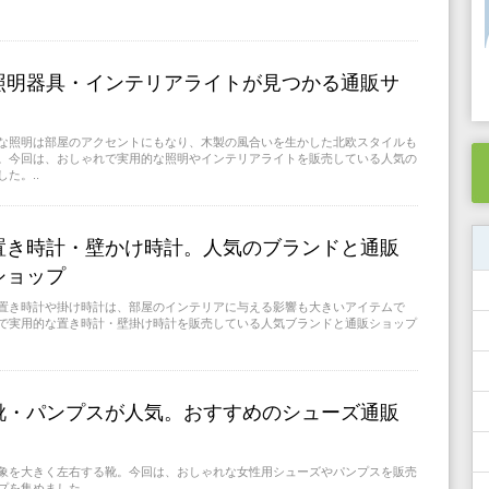
照明器具・インテリアライトが見つかる通販サ
な照明は部屋のアクセントにもなり、木製の風合いを生かした北欧スタイルも
。今回は、おしゃれで実用的な照明やインテリアライトを販売している人気の
た。..
置き時計・壁かけ時計。人気のブランドと通販
ショップ
置き時計や掛け時計は、部屋のインテリアに与える影響も大きいアイテムで
で実用的な置き時計・壁掛け時計を販売している人気ブランドと通販ショップ
靴・パンプスが人気。おすすめのシューズ通販
象を大きく左右する靴。今回は、おしゃれな女性用シューズやパンプスを販売
を集めました。..