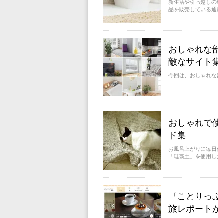
新生活や引っ越しの
品を販売している通
おしゃれな
敵なサイト
今回は、おしゃれな
おしゃれで
ド集
お風呂上がりに毎日
「珪藻土」を使用した
『ことりっ
旅レポート