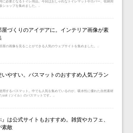
時に必要となるトイレ用品。今回はおしゃれなトイレマットやカバー、収納用
販ショップを集めました。..
部屋づくりのアイデアに。インテリア画像が素
集
部屋の画像を見ることができる人気のウェブサイトを集めました。..
使いやすい。バスマットのおすすめ人気ブラン
使用するバスマット。中でも人気を集めているのが、吸水性に優れた自然素材
soil（ソイル）のバスマットです。..
ぷ』は公式サイトもおすすめ。雑貨やカフェ、
が素敵