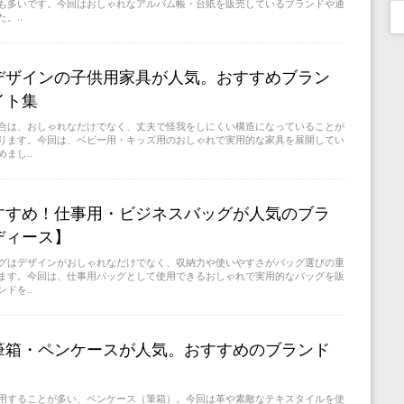
も多いです。今回はおしゃれなアルバム帳・台紙を販売しているブランドや通
。..
デザインの子供用家具が人気。おすすめブラン
イト集
合は、おしゃれなだけでなく、丈夫で怪我をしにくい構造になっていることが
ります。今回は、ベビー用・キッズ用のおしゃれで実用的な家具を展開してい
まし..
すすめ！仕事用・ビジネスバッグが人気のブラ
ディース】
グはデザインがおしゃれなだけでなく、収納力や使いやすさがバッグ選びの重
ます。今回は、仕事用バッグとして使用できるおしゃれで実用的なバッグを販
ドを..
筆箱・ペンケースが人気。おすすめのブランド
用することが多い、ペンケース（筆箱）。今回は革や素敵なテキスタイルを使