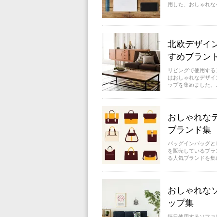
用した、おしゃれな
北欧デザイ
すめブラン
リビングで使用する
はおしゃれなデザイ
ップを集めました。.
おしゃれな
ブランド集
バッグインバッグと
を販売しているブラ
る人気ブランドを集め
おしゃれな
ップ集
毎日使用するソファ