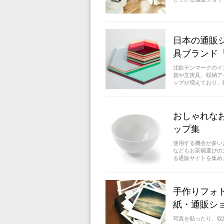
日本の通販
具ブランド『
北欧デンマークのイ
貨や文房具、収納ア
ップが増えており、購
おしゃれな
ップ集
使用する機会が多い
などもお茶碗選びの
る通販サイトを集めま
手作りフォ
紙・通販シ
写真を貼ったり、収