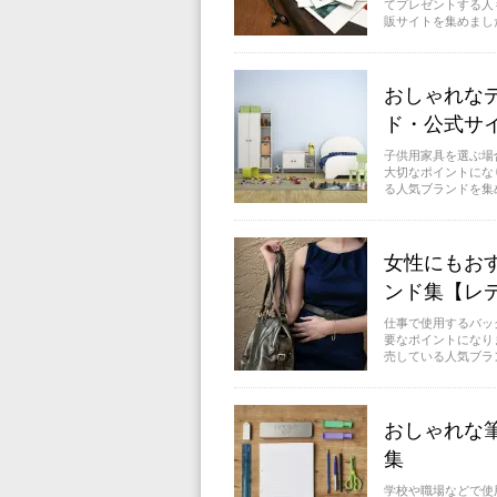
てプレゼントする人
販サイトを集めました
おしゃれな
ド・公式サ
子供用家具を選ぶ場
大切なポイントにな
る人気ブランドを集め
女性にもお
ンド集【レ
仕事で使用するバッ
要なポイントになり
売している人気ブラン
おしゃれな
集
学校や職場などで使