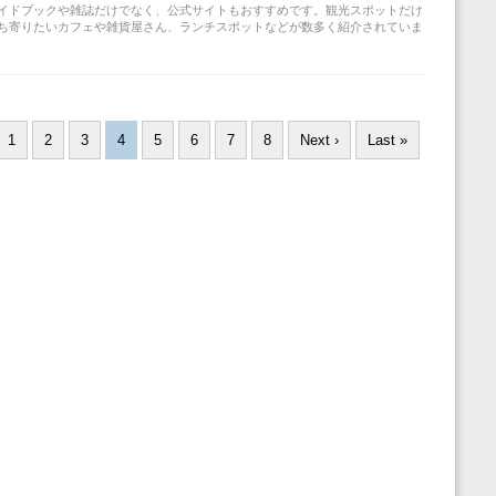
イドブックや雑誌だけでなく、公式サイトもおすすめです。観光スポットだけ
ち寄りたいカフェや雑貨屋さん、ランチスポットなどが数多く紹介されていま
1
2
3
4
5
6
7
8
Next ›
Last »