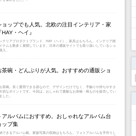
ショップでも人気。北欧の注目インテリア・家
HAY・ヘイ』
ンテリアプロダクトブランド、HAY（ヘイ）。家具はもちろん、インテリア雑
イテムも数多く展開しています。日本の通販サイトでも取り扱いしているショ
入..
お茶碗・どんぶりが人気。おすすめの通販ショ
お茶碗。長く愛用できる器なので、デザインだけでなく、手触りや持ちやすさ
大切なポイントです。今回は、おしゃれで素敵なお茶碗・椀ものを販売してい
した..
トアルバムにおすすめ。おしゃれなアルバム台
ョップ集
納できるアルバム帳。家族写真の収納はもちろん、フォトアルバムを手作りし