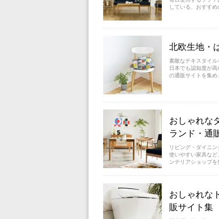
している、おすすめ
北欧生地・
素敵なテキスタイル
日本でも認知度が高
の通販サイトを集めま
おしゃれな
ランド・通
リビング・ダイニン
使いやすい家具など
ンテリアショップを集
おしゃれな
販サイト集