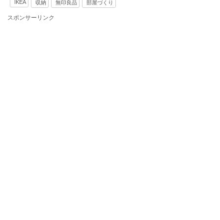
IKEA
収納
無印良品
部屋づくり
スポンサーリンク