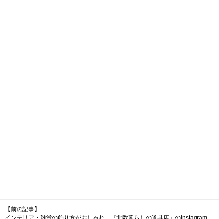
【前の記事】
インテリア・雑貨の飾り方がおしゃれ。『北欧暮らしの道具店』のInstagram