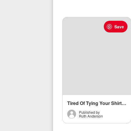
Save
Tired Of Tying Your Shirt Around Your Waist? Try This.
Published by
Ruth Anderson